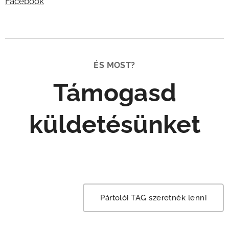
Facebook
ÉS MOST?
Támogasd
küldetésünket
Pártolói TAG szeretnék lenni