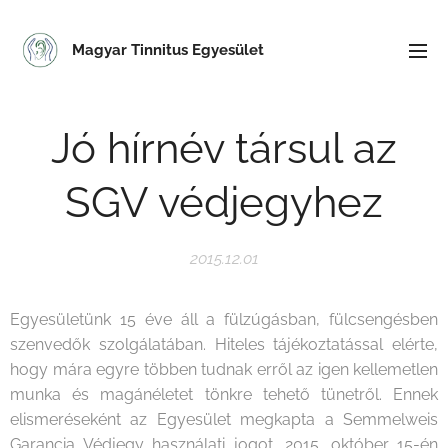
Magyar Tinnitus Egyesület
Jó hírnév társul az
SGV védjegyhez
2015.12.01
Egyesületünk 15 éve áll a fülzúgásban, fülcsengésben
szenvedők szolgálatában. Hiteles tájékoztatással elérte,
hogy mára egyre többen tudnak erről az igen kellemetlen
munka és magánéletet tönkre tehető tünetről. Ennek
elismeréseként az Egyesület megkapta a Semmelweis
Garancia Védjegy használati jogot, 2015. október 15-én