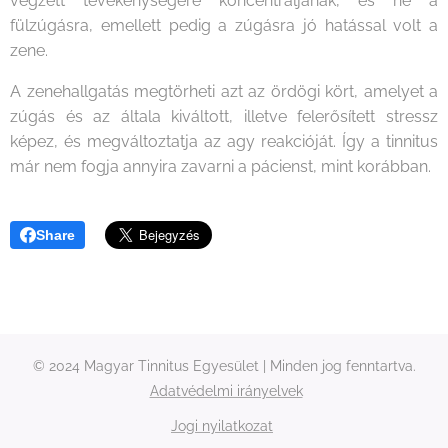
végzett tevékenységére koncentráljanak, és ne a
fülzúgásra, emellett pedig a zúgásra jó hatással volt a
zene.
A zenehallgatás megtörheti azt az ördögi kört, amelyet a
zúgás és az általa kiváltott, illetve felerősített stressz
képez, és megváltoztatja az agy reakcióját. Így a tinnitus
már nem fogja annyira zavarni a pácienst, mint korábban.
Share
© 2024 Magyar Tinnitus Egyesület | Minden jog fenntartva.
Adatvédelmi irányelvek
Jogi nyilatkozat