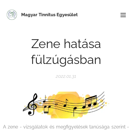
Magyar Tinnitus Egyesület
Zene hatása
fülzúgásban
2022.01.31
A zene - vizsgálatok és megfigyelések tanúsága szerint -