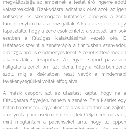
megváltoztatja az embernek a testét érő ingerre adott
válaszreakcióit. Bizakodásra adhatnak okot azok az igen
költséges és szerteágazó kutatások, amelyek a zene
tünetet enyhítő hatását vizsgálták. A kutatás vezetője úgy
tapasztalta, hogy a zene csökkentette a stresszt, ami sok
esetben a fülzúgás kialakulásának vezető oka. E
kutatások szerint a zeneterápia a tinnitusban szenvedők
akár 75%-ánál is eredményes lehet. A zenét kétféle módon
alkalmazták a terápiában. Az egyik csoport passzívan
hallgatta a zenét, ami azt jelenti, hogy a háttérben zene
szólt, míg a kísérletben részt vevők a mindennapi
tevékenységükkel voltak elfoglalva.
A másik csoport azt az utasítást kapta, hogy ne a
fülzúgására figyeljen, hanem a zenére. Ez a kísérlet egy
héten háromszor, egyenként félórás időtartamban zajlott,
amelyről a páciensek naplót vezettek. Célja nem más volt,
mint megtanítani a pácienseket arra, hogy az éppen